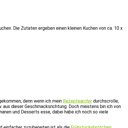
uchen. Die Zutaten ergeben einen kleinen Kuchen von ca. 10 x
nn gekommen, denn wenn ich mein
Rezeptearchiv
durchscrolle,
w. aus dieser Geschmacksrichtung. Doch meistens bin ich von
nanen und Desserts esse, dabei habe ich noch so viele
 einfacher zuzubereiten ist als die
Frühstücksbrötchen
.