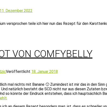
11. Dezember 2022
äum versprochen teile ich hier nun das Rezept für den Karottenk
ROT VON COMFYBELLY
dzic
Veröffentlicht
18. Januar 2018
dlich mal nichts mit Banane 🙂 Zumindest ist mir das in den Si
 Und natürlich besteht die SCD nicht nur aus diesen Zutaten bz
Und so könnte der Eindruck entstehen, dass ich hauptsächlich Ba
fehlt
.
s ich an diesem Rezept besonders mag, ist, dass es schneller und