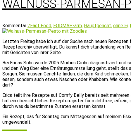
WALNUSS-PARMESAN-P
Kommentar
2
Fast Food,
FODMAP-arm,
Hauptgericht,
ohne Ei,
Letzten Freitag habe ich auf der Suche nach neuen Rezepten
Rezeptearchiv überwältigt. Du kannst dich stundenlang von R
mit Gerichten von ihrer Seite.
Bei Ericas Sohn wurde 2005 Morbus Crohn diagnostiziert und s
und den Weg über eine Ernährungsumstellung geht, stellt das s
Sorgen. Sie müssen Gerichte finden, die dem Kind schmecken. D
essen, sondern auch etwas Naschen oder Knabbern. Wie können d
darf?
Erica teilt ihre Rezepte auf Comfy Belly bereits seit mehreren 
hat ein übersichtliches Rezepteregister für milchfreie, eifreie
durch was du bestimmte Zutaten ersetzen kannst.
Ein Rezept, das für Sonntag zum Mittagessen auf meinem Esse
umgewandelt.