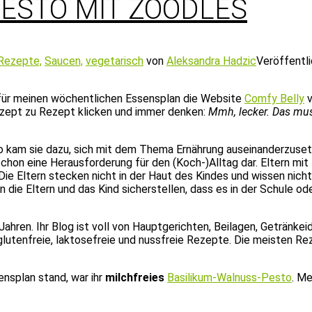
ESTO MIT ZOODLES
Rezepte,
Saucen,
vegetarisch
von
Aleksandra Hadzic
Veröffentl
 für meinen wöchentlichen Essensplan die Website
Comfy Belly
v
ezept zu Rezept klicken und immer denken:
Mmh, lecker. Das mus
o kam sie dazu, sich mit dem Thema Ernährung auseinanderzuset
chon eine Herausforderung für den (Koch-)Alltag dar. Eltern mit
ie Eltern stecken nicht in der Haut des Kindes und wissen nich
ie Eltern und das Kind sicherstellen, dass es in der Schule ode
Jahren. Ihr Blog ist voll von Hauptgerichten, Beilagen, Getränke
, glutenfreie, laktosefreie und nussfreie Rezepte. Die meisten Re
nsplan stand, war ihr
milchfreies
Basilikum-Walnuss-Pesto
. M