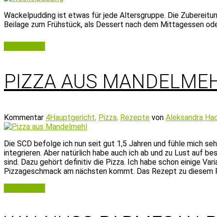
Wackelpudding ist etwas für jede Altersgruppe. Die Zubereitun
Beilage zum Frühstück, als Dessert nach dem Mittagessen oder 
Weiterlesen
PIZZA AUS MANDELME
Kommentar
4
Hauptgericht,
Pizza,
Rezepte
von
Aleksandra Ha
Die SCD befolge ich nun seit gut 1,5 Jahren und fühle mich s
integrieren. Aber natürlich habe auch ich ab und zu Lust auf
sind. Dazu gehört definitiv die Pizza. Ich habe schon einige V
Pizzageschmack am nächsten kommt. Das Rezept zu diesem Piz
Weiterlesen