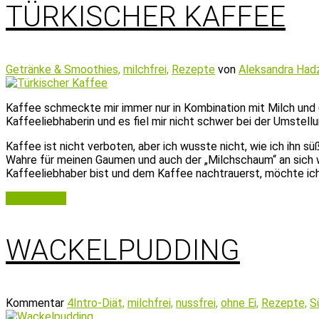
TÜRKISCHER KAFFEE
Getränke & Smoothies,
milchfrei,
Rezepte
von
Aleksandra Had
Kaffee schmeckte mir immer nur in Kombination mit Milch und (v
Kaffeeliebhaberin und es fiel mir nicht schwer bei der Umstell
Kaffee ist nicht verboten, aber ich wusste nicht, wie ich ihn
Wahre für meinen Gaumen und auch der „Milchschaum“ an sich w
Kaffeeliebhaber bist und dem Kaffee nachtrauerst, möchte ich di
Weiterlesen
WACKELPUDDING
Kommentar
4
Intro-Diät,
milchfrei,
nussfrei,
ohne Ei,
Rezepte,
S