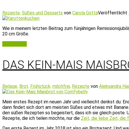
Rezepte,
Süßes und Desserts
von
Carola Gotta
Veröffentlicht
Wie in meinem letzten Beitrag zum fünjährigen Remissionsjubil
20 cm Größe.
Weiterlesen
DAS KEIN-MAIS MAISB
Beilage,
Brot,
Frühstück,
milchfrei,
Rezepte
von
Aleksandra Ha
Mein erstes Rezept im neuen Jahr und vielleicht denkst du: En
dann findet sich dort am meisten Süßes und etwas mit Banane.
den süßen Rezepten so begeistert, dass ich sie gleich poste. 
Rezepte, die ich teilen möchte, nur die
Zeit, die liebe Zeit, die 
Das erste Rezept im Jahr 2018 ist also ein Brotrezept. Und wa