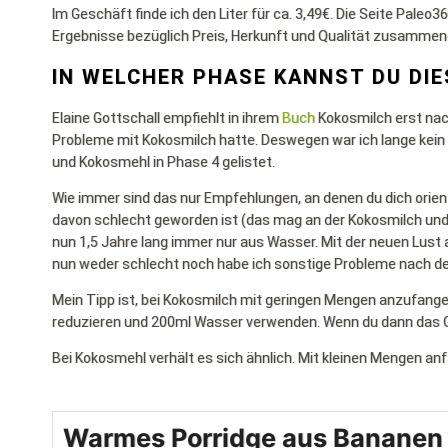
Im Geschäft finde ich den Liter für ca. 3,49€. Die Seite Pale
Ergebnisse bezüglich Preis, Herkunft und Qualität zusammen
IN WELCHER PHASE KANNST DU DI
Elaine Gottschall empfiehlt in ihrem
Buch
Kokosmilch erst nac
Probleme mit Kokosmilch hatte. Deswegen war ich lange kein 
und Kokosmehl in Phase 4 gelistet.
Wie immer sind das nur Empfehlungen, an denen du dich orien
davon schlecht geworden ist (das mag an der Kokosmilch und
nun 1,5 Jahre lang immer nur aus Wasser. Mit der neuen Lust a
nun weder schlecht noch habe ich sonstige Probleme nach d
Mein Tipp ist, bei Kokosmilch mit geringen Mengen anzufange
reduzieren und 200ml Wasser verwenden. Wenn du dann das Ge
Bei Kokosmehl verhält es sich ähnlich. Mit kleinen Mengen a
Warmes Porridge aus Bananen