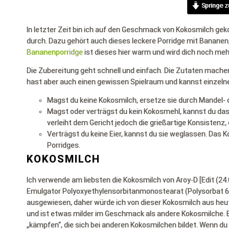
Springe z
In letzter Zeit bin ich auf den Geschmack von Kokosmilch ge
durch. Dazu gehört auch dieses leckere Porridge mit Bananen
Bananenporridge
ist dieses hier warm und wird dich noch mehr
Die Zubereitung geht schnell und einfach. Die Zutaten machen
hast aber auch einen gewissen Spielraum und kannst einzel
Magst du keine Kokosmilch, ersetze sie durch Mandel- 
Magst oder verträgst du kein Kokosmehl, kannst du das
verleiht dem Gericht jedoch die grießartige Konsistenz, 
Verträgst du keine Eier, kannst du sie weglassen. Das
Porridges.
KOKOSMILCH
Ich verwende am liebsten die Kokosmilch von Aroy-D [Edit (24.
Emulgator Polyoxyethylensorbitanmonostearat (Polysorbat 60) 
ausgewiesen, daher würde ich von dieser Kokosmilch aus heut
und ist etwas milder im Geschmack als andere Kokosmilche. B
„kämpfen“, die sich bei anderen Kokosmilchen bildet. Wenn du 