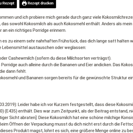
u Rezept
Rezept drucken
kommen und ich probiere mich gerade durch ganz viele Kokosmilchrez
, das sowohl Kokosmilch als auch Kokosmehl enthält. Anders als mein
 an ein richtiges Porridge erinnern.
 es zu einem sehr nahrhaften Frühstück, das dich lange satt halten w
ne Lebensmittel austauschen oder weglassen:
oder Cashewmilch (sofern du diese Milchsorten verträgst).
 Porridge auch alleine durch die Bananen und Eier andicken. Das Koko
die dann fehlt.
 Kokosmehl und Bananen sorgen bereits für die gewünschte Struktur ei
03.2019): Leider habe ich vor Kurzem festgestellt, dass diese Kokosmi
(E435) enthält. Dies war zum Zeitpunkt, als der Beitrag entstand, n
iger Sicht abraten]. Diese Kokosmilch hat eine schöne milchige Konsi
eim Öffnen der Verpackung musst du dich nicht erst durch die Fetts
dieses Produkt magst, lohnt es sich, eine größere Menge online zu bes