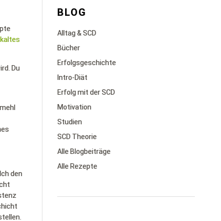
BLOG
epte
Alltag & SCD
kaltes
Bücher
Erfolgsgeschichte
ird. Du
Intro-Diät
Erfolg mit der SCD
Motivation
smehl
Studien
nes
SCD Theorie
Alle Blogbeiträge
Alle Rezepte
lch den
icht
stenz
chicht
tellen.