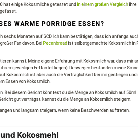
o360 hat einige Kokosmilche getestet und
in einem großen Vergleich
ihre
gefasst.
ESES WARME PORRIDGE ESSEN?
h sechs Monaten auf SCD. Ich kann bestätigen, dass ich anfangs auc
großer Fan davon. Bei
Pecanbread
ist selbstgemachte Kokosmilch in 
tieren kannst. Meine eigene Erfahrung mit Kokosmilch war, dass mir 
 ihrem jeweiligen Fettanteil liegen). Deswegen bestanden meine Smo
uf Kokosmilch ist aber auch die Verträglichkeit bei mir gestiegen und 
em Essen von Kokosmilch.
n. Bei diesem Gericht könntest du die Menge an Kokosmilch auf 50ml
richt gut verträgst, kannst du die Menge an Kokosmlich steigern.
nfangen und langsam steigern, wenn keine Beschwerden auftreten.
 und Kokosmehl