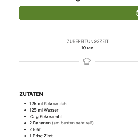
ZUBEREITUNGSZEIT
Minuten
10
Min.
ZUTATEN
125
ml
Kokosmilch
125
ml
Wasser
25
g
Kokosmehl
2
Bananen
(am besten sehr reif)
2
Eier
1
Prise
Zimt