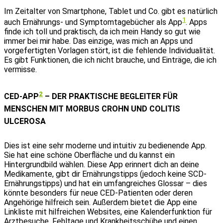
Im Zeitalter von Smartphone, Tablet und Co. gibt es natürlich
1
auch Ernährungs- und Symptomtagebücher als App
. Apps
finde ich toll und praktisch, da ich mein Handy so gut wie
immer bei mir habe. Das einzige, was mich an Apps und
vorgefertigten Vorlagen stört, ist die fehlende Individualität.
Es gibt Funktionen, die ich nicht brauche, und Einträge, die ich
vermisse.
2
CED-APP
– DER PRAKTISCHE BEGLEITER FÜR
MENSCHEN MIT MORBUS CROHN UND COLITIS
ULCEROSA
Dies ist eine sehr moderne und intuitiv zu bedienende App.
Sie hat eine schöne Oberfläche und du kannst ein
Hintergrundbild wählen. Diese App erinnert dich an deine
Medikamente, gibt dir Ernährungstipps (jedoch keine SCD-
Ernährungstipps) und hat ein umfangreiches Glossar – dies
könnte besonders für neue CED-Patienten oder deren
Angehörige hilfreich sein. Außerdem bietet die App eine
Linkliste mit hilfreichen Websites, eine Kalenderfunktion für
Arztbesuche, Fehltage und Krankheitsschübe und einen