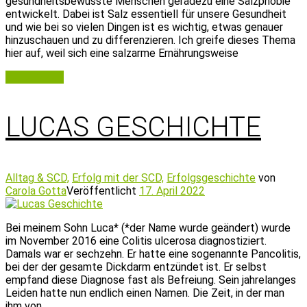
gesundheitsbewusste Menschen geradezu eine Salzphobie
entwickelt. Dabei ist Salz essentiell für unsere Gesundheit
und wie bei so vielen Dingen ist es wichtig, etwas genauer
hinzuschauen und zu differenzieren. Ich greife dieses Thema
hier auf, weil sich eine salzarme Ernährungsweise
Weiterlesen
LUCAS GESCHICHTE
Alltag & SCD,
Erfolg mit der SCD,
Erfolgsgeschichte
von
Carola Gotta
Veröffentlicht
17. April 2022
Bei meinem Sohn Luca* (*der Name wurde geändert) wurde
im November 2016 eine Colitis ulcerosa diagnostiziert.
Damals war er sechzehn. Er hatte eine sogenannte Pancolitis,
bei der der gesamte Dickdarm entzündet ist. Er selbst
empfand diese Diagnose fast als Befreiung. Sein jahrelanges
Leiden hatte nun endlich einen Namen. Die Zeit, in der man
ihm von