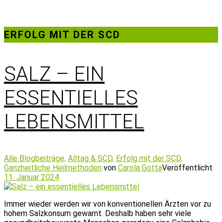
ERFOLG MIT DER SCD
SALZ – EIN
ESSENTIELLES
LEBENSMITTEL
Alle Blogbeiträge,
Alltag & SCD,
Erfolg mit der SCD,
Ganzheitliche Heilmethoden
von
Carola Gotta
Veröffentlicht
11. Januar 2024
Immer wieder werden wir von konventionellen Ärzten vor zu
hohem Salzkonsum gewarnt. Deshalb haben sehr viele