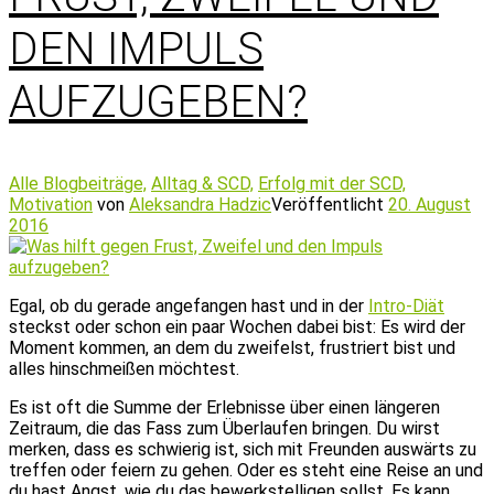
DEN IMPULS
AUFZUGEBEN?
Alle Blogbeiträge,
Alltag & SCD,
Erfolg mit der SCD,
Motivation
von
Aleksandra Hadzic
Veröffentlicht
20. August
2016
Egal, ob du gerade angefangen hast und in der
Intro-Diät
steckst oder schon ein paar Wochen dabei bist: Es wird der
Moment kommen, an dem du zweifelst, frustriert bist und
alles hinschmeißen möchtest.
Es ist oft die Summe der Erlebnisse über einen längeren
Zeitraum, die das Fass zum Überlaufen bringen. Du wirst
merken, dass es schwierig ist, sich mit Freunden auswärts zu
treffen oder feiern zu gehen. Oder es steht eine Reise an und
du hast Angst, wie du das bewerkstelligen sollst. Es kann