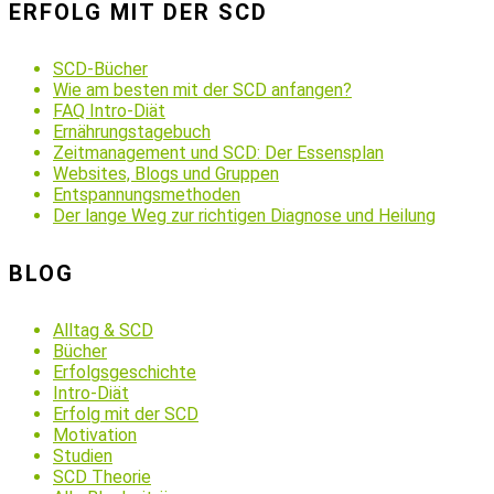
ERFOLG MIT DER SCD
SCD-Bücher
Wie am besten mit der SCD anfangen?
FAQ Intro-Diät
Ernährungstagebuch
Zeitmanagement und SCD: Der Essensplan
Websites, Blogs und Gruppen
Entspannungsmethoden
Der lange Weg zur richtigen Diagnose und Heilung
BLOG
Alltag & SCD
Bücher
Erfolgsgeschichte
Intro-Diät
Erfolg mit der SCD
Motivation
Studien
SCD Theorie