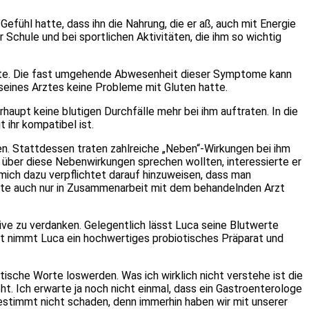
efühl hatte, dass ihn die Nahrung, die er aß, auch mit Energie
 Schule und bei sportlichen Aktivitäten, die ihm so wichtig
hatte. Die fast umgehende Abwesenheit dieser Symptome kann
t seines Arztes keine Probleme mit Gluten hatte.
haupt keine blutigen Durchfälle mehr bei ihm auftraten. In die
ihr kompatibel ist.
en. Stattdessen traten zahlreiche „Neben“-Wirkungen bei ihm
über diese Nebenwirkungen sprechen wollten, interessierte er
mich dazu verpflichtet darauf hinzuweisen, dass man
sollte auch nur in Zusammenarbeit mit dem behandelnden Arzt
ive zu verdanken. Gelegentlich lässt Luca seine Blutwerte
iät nimmt Luca ein hochwertiges probiotisches Präparat und
tische Worte loswerden. Was ich wirklich nicht verstehe ist die
eht. Ich erwarte ja noch nicht einmal, dass ein Gastroenterologe
estimmt nicht schaden, denn immerhin haben wir mit unserer