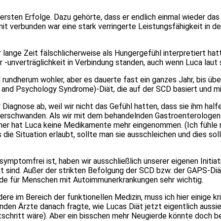
rsten Erfolge. Dazu gehörte, dass er endlich einmal wieder das G
it verbunden war eine stark verringerte Leistungsfähigkeit in der
 lange Zeit fälschlicherweise als Hungergefühl interpretiert 
oder -unverträglichkeit in Verbindung standen, auch wenn Luca lau
rundherum wohler, aber es dauerte fast ein ganzes Jahr, bis über
nd Psychology Syndrome)-Diät, die auf der SCD basiert und mit 
iagnose ab, weil wir nicht das Gefühl hatten, dass sie ihm half
erschwanden. Als wir mit dem behandelnden Gastroenterologen 
either hat Luca keine Medikamente mehr eingenommen. (Ich fühle 
s die Situation erlaubt, sollte man sie ausschleichen und dies 
ymptomfrei ist, haben wir ausschließlich unserer eigenen Initiat
 gut sind. Außer der strikten Befolgung der SCD bzw. der GAPS-D
erade für Menschen mit Autoimmunerkrankungen sehr wichtig.
re im Bereich der funktionellen Medizin, muss ich hier einige kri
lnden Ärzte danach fragte, wie Lucas Diät jetzt eigentlich aussi
tschritt wäre). Aber ein bisschen mehr Neugierde könnte doch b