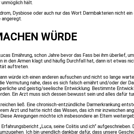
 unmöglich hält.
drom, Dysbiose oder auch nur das Wort Darmbakterien nicht ein
e angeregt.
 MACHEN WÜRDE
ucas Ernährung, schon Jahre bevor das Fass bei ihm überlief, um
 in den Armen klagt und häufig Durchfall hat, dann ist etwas nich
tät auftreten.
nn würde ich einen anderen aufsuchen und nicht so lange warten
 die Vermutung nahe, dass es sich falsch ernährt und/oder der D
körperliche und geistig/seelische Entwicklung. Bestimmte Entwic
rden. Ein Arzt muss sich dessen bewusst sein und alles dafür tun
treichen ließ. Eine chronisch-entzündliche Darmerkrankung entst
rem Arzt und hatte nicht das Wissen, das ich mir inzwischen an
n. Diese Anregungen möchte ich insbesondere an Eltern weiterge
 Erfahrungsbericht „Luca, seine Colitis und ich” aufgeschrieben.
s umzugehen. Ich bin unendlich dankbar dafür, dass unsere Gesc