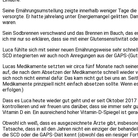
Seine Ernährungsumstellung zeigte innerhalb weniger Tage die e
versorgte. Er hatte jahrelang unter Energiemangel gelitten. Dam
waren.
Sein Sodbrennen verschwand und das Brennen im Bauch, das er
ich mir nur so erklären, dass sie mit einer Glutensensitivität 
Luca fühlte sich mit seiner neuen Ernährungsweise sehr schnell 
SCD integrierten wir auch noch Anregungen aus der GAPS-(Gut a
Lucas Medikamente setzten wir circa fünf Monate nach seiner D
auf, die nach dem Absetzen der Medikamente schnell wieder v
sich noch nicht einmal dafür. Das kam nicht gut bei uns an. S
Medikamente prinzipiell nicht einfach absetzen sollte. Wenn e
erfolgen.)
Dass es Luca heute wieder gut geht und er seit Oktober 2017 s
kontrollieren und wir freuen uns darüber, dass sie immer sehr
Vitamin D ein. Ein ausreichend hoher Vitamin-D-Spiegel ist g
Obwohl ich weiß, dass es ausgezeichnete Ärzte gibt, insbesonde
Tatsache, dass in all den Jahren nicht ein einziger der behande
die SCD oder die GAPS-Diät kennt (obwohl das ein riesiger For