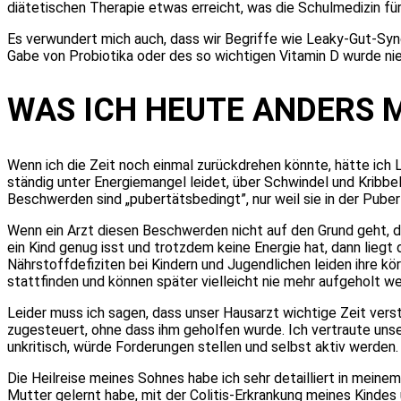
diätetischen Therapie etwas erreicht, was die Schulmedizin für
Es verwundert mich auch, dass wir Begriffe wie Leaky-Gut-Syn
Gabe von Probiotika oder des so wichtigen Vitamin D wurde ni
WAS ICH HEUTE ANDERS
Wenn ich die Zeit noch einmal zurückdrehen könnte, hätte ich L
ständig unter Energiemangel leidet, über Schwindel und Kribbeln
Beschwerden sind „pubertätsbedingt”, nur weil sie in der Puber
Wenn ein Arzt diesen Beschwerden nicht auf den Grund geht, da
ein Kind genug isst und trotzdem keine Energie hat, dann liegt
Nährstoffdefiziten bei Kindern und Jugendlichen leiden ihre 
stattfinden und können später vielleicht nie mehr aufgeholt we
Leider muss ich sagen, dass unser Hausarzt wichtige Zeit vers
zugesteuert, ohne dass ihm geholfen wurde. Ich vertraute unse
unkritisch, würde Forderungen stellen und selbst aktiv werde
Die Heilreise meines Sohnes habe ich sehr detailliert in meinem
Mutter gelernt habe, mit der Colitis-Erkrankung meines Kinde