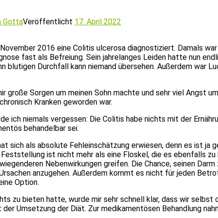
a Gotta
Veröffentlicht
17. April 2022
vember 2016 eine Colitis ulcerosa diagnostiziert. Damals war e
se fast als Befreiung. Sein jahrelanges Leiden hatte nun endlic
denn blutigen Durchfall kann niemand übersehen. Außerdem war L
ir große Sorgen um meinen Sohn machte und sehr viel Angst um i
 chronisch Kranken geworden war.
de ich niemals vergessen: Die Colitis habe nichts mit der Ernäh
mentös behandelbar sei.
hat sich als absolute Fehleinschätzung erwiesen, denn es ist ja 
tstellung ist nicht mehr als eine Floskel, die es ebenfalls zu 
iegenderen Nebenwirkungen greifen. Die Chance, seinen Darm zu
 Ursachen anzugehen. Außerdem kommt es nicht für jeden Betrof
eine Option.
u bieten hatte, wurde mir sehr schnell klar, dass wir selbst die
t der Umsetzung der Diät. Zur medikamentösen Behandlung nahm