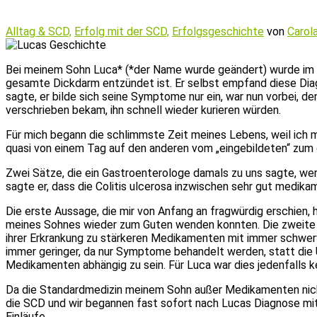
Alltag & SCD,
Erfolg mit der SCD,
Erfolgsgeschichte
von
Carol
Bei meinem Sohn Luca* (*der Name wurde geändert) wurde im No
gesamte Dickdarm entzündet ist. Er selbst empfand diese Diagno
sagte, er bilde sich seine Symptome nur ein, war nun vorbei, 
verschrieben bekam, ihn schnell wieder kurieren würden.
Für mich begann die schlimmste Zeit meines Lebens, weil ich m
quasi von einem Tag auf den anderen vom „eingebildeten“ zum
Zwei Sätze, die ein Gastroenterologe damals zu uns sagte, wer
sagte er, dass die Colitis ulcerosa inzwischen sehr gut medika
Die erste Aussage, die mir von Anfang an fragwürdig erschien, 
meines Sohnes wieder zum Guten wenden konnten. Die zweite Fes
ihrer Erkrankung zu stärkeren Medikamenten mit immer schwerw
immer geringer, da nur Symptome behandelt werden, statt die
Medikamenten abhängig zu sein. Für Luca war dies jedenfalls k
Da die Standardmedizin meinem Sohn außer Medikamenten nichts z
die SCD und wir begannen fast sofort nach Lucas Diagnose mi
Einläufe.