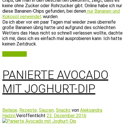
Chips, die man in den Geschäften bekommt, zeigt, dass es
keine ohne Zucker oder Rohrzucker gibt. Online habe ich nur
diese Bananen-Chips gefunden, bei denen
nur Bananen und
Kokosöl verwendet
wurden.
Da ich aber vor ein paar Tagen mal wieder zwei überreife
große Bananen übrig hatte und aufgrund des schlechten
Wetters das Haus nicht so schnell verlassen wollte, dachte
ich mir, dass ich es einfach mal ausprobieren kann. Ich hatte
keinen Zeitdruck.
Weiterlesen
PANIERTE AVOCADO
MIT JOGHURT-DIP
Beilage,
Rezepte,
Saucen,
Snacks
von
Aleksandra
Hadzic
Veröffentlicht
23. Dezember 2016