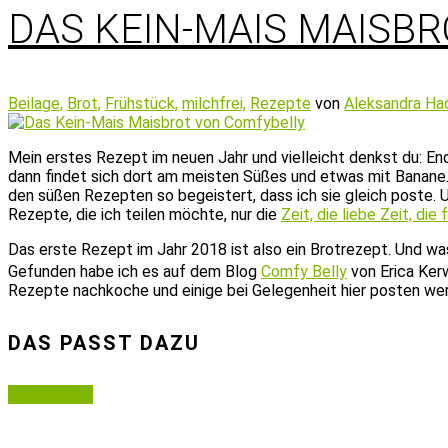
DAS KEIN-MAIS MAISB
Beilage,
Brot,
Frühstück,
milchfrei,
Rezepte
von
Aleksandra Ha
Mein erstes Rezept im neuen Jahr und vielleicht denkst du: En
dann findet sich dort am meisten Süßes und etwas mit Banane.
den süßen Rezepten so begeistert, dass ich sie gleich poste. 
Rezepte, die ich teilen möchte, nur die
Zeit, die liebe Zeit, die 
Das erste Rezept im Jahr 2018 ist also ein Brotrezept. Und wa
Gefunden habe ich es auf dem Blog
Comfy Belly
von Erica Kerw
Rezepte nachkoche und einige bei Gelegenheit hier posten we
DAS PASST DAZU
Weiterlesen