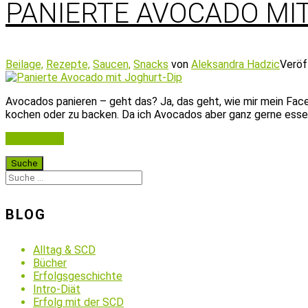
PANIERTE AVOCADO MIT
Beilage,
Rezepte,
Saucen,
Snacks
von
Aleksandra Hadzic
Veröf
Avocados panieren – geht das? Ja, das geht, wie mir mein Face
kochen oder zu backen. Da ich Avocados aber ganz gerne esse,
Weiterlesen
BLOG
Alltag & SCD
Bücher
Erfolgsgeschichte
Intro-Diät
Erfolg mit der SCD