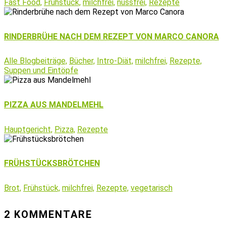
Fast Food,
Frühstück,
milchfrei,
nussfrei,
Rezepte
RINDERBRÜHE NACH DEM REZEPT VON MARCO CANORA
Alle Blogbeiträge,
Bücher,
Intro-Diät,
milchfrei,
Rezepte,
Suppen und Eintöpfe
PIZZA AUS MANDELMEHL
Hauptgericht,
Pizza,
Rezepte
FRÜHSTÜCKSBRÖTCHEN
Brot,
Frühstück,
milchfrei,
Rezepte,
vegetarisch
2 KOMMENTARE