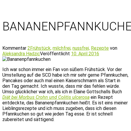
BANANENPFANNKUCH
Kommentar
2
Frühstück,
milchfrei,
nussfrei,
Rezepte
von
Aleksandra Hadzic
Veröffentlicht
10. April 2016
Ich war schon immer ein Fan von süßem Frühstück. Vor der
Umstellung auf die SCD habe ich mir sehr gerne Pfannkuchen,
Pancakes oder auch mal einen Kaiserschmarrn als Start in
den Tag gemacht. Ich wusste, dass mir das fehlen würde.
Umso glücklicher war ich, als ich in Elaine Gottschalls Buch
Diät bei Morbus Crohn und Colitis ulcerosa
ein Rezept
entdeckte, das Bananenpfannkuchen heißt. Es ist eins meiner
Lieblingsrezepte und ich muss zugeben, dass ich diesen
Pfannkuchen so gut wie jeden Tag esse. Er ist schnell
zubereitet und sättigend.