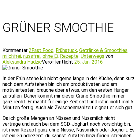
GRÜNER SMOOTHIE
Kommentar
2
Fast Food,
Frühstück,
Getränke & Smoothies,
milchfrei,
nussfrei,
ohne Ei,
Rezepte,
Unterwegs
von
Aleksandra Hadzic
Veröffentlicht
25. Juni 2016
In der Früh stehe ich nicht gerne lange in der Küche, denn kurz
nach dem Aufstehen bin ich am produktivsten und am
motiviertesten, brauche aber etwas, um den ersten Hunger
zu stillen. Daher kommt mir dieser Grüne Smoothie immer
ganz recht. Er macht für einige Zeit satt und ist in nicht mal 5
Minuten fertig. Auch als Zwischenmahlzeit eignet er sich gut.
Da ich große Mengen an Nüssen und Nussmilch nicht
vertrage und auch bei dem SCD-Joghurt noch vorsichtig bin,
ist mein Rezept ganz ohne Nüsse, Nussmilch oder Joghurt. Es
ist ein Grundrezept, du kannst Zutaten hinzufügen, streichen