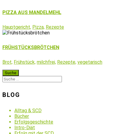
PIZZA AUS MANDELMEHL
Hauptgericht,
Pizza,
Rezepte
FRÜHSTÜCKSBRÖTCHEN
Brot,
Frühstück,
milchfrei,
Rezepte,
vegetarisch
BLOG
Alltag & SCD
Bücher
Erfolgsgeschichte
Intro-Diät
Erfolg mit der SCD