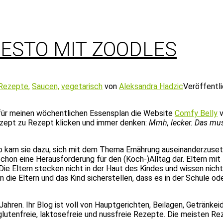
ESTO MIT ZOODLES
Rezepte,
Saucen,
vegetarisch
von
Aleksandra Hadzic
Veröffentl
 für meinen wöchentlichen Essensplan die Website
Comfy Belly
v
ezept zu Rezept klicken und immer denken:
Mmh, lecker. Das mus
o kam sie dazu, sich mit dem Thema Ernährung auseinanderzuset
chon eine Herausforderung für den (Koch-)Alltag dar. Eltern mit
ie Eltern stecken nicht in der Haut des Kindes und wissen nich
ie Eltern und das Kind sicherstellen, dass es in der Schule ode
Jahren. Ihr Blog ist voll von Hauptgerichten, Beilagen, Getränke
, glutenfreie, laktosefreie und nussfreie Rezepte. Die meisten Re