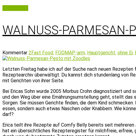
Weiterlesen
WALNUSS-PARMESAN-P
Kommentar
2
Fast Food,
FODMAP-arm,
Hauptgericht,
ohne Ei,
Letzten Freitag habe ich auf der Suche nach neuen Rezepten
Rezeptearchiv überwältigt. Du kannst dich stundenlang von R
mit Gerichten von ihrer Seite.
Bei Ericas Sohn wurde 2005 Morbus Crohn diagnostiziert und s
und den Weg über eine Ernährungsumstellung geht, stellt das s
Sorgen. Sie müssen Gerichte finden, die dem Kind schmecken. D
essen, sondern auch etwas Naschen oder Knabbern. Wie können d
darf?
Erica teilt ihre Rezepte auf Comfy Belly bereits seit mehreren 
hat ein übersichtliches Rezepteregister für milchfreie, eifreie