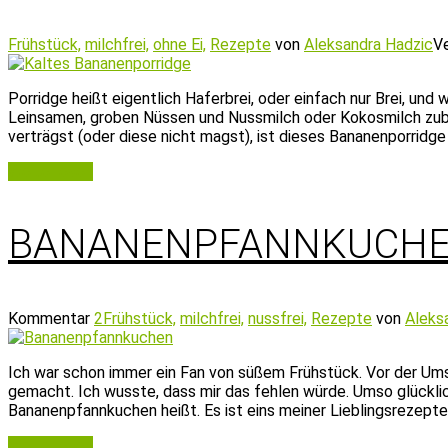
Frühstück,
milchfrei,
ohne Ei,
Rezepte
von
Aleksandra Hadzic
V
Porridge heißt eigentlich Haferbrei, oder einfach nur Brei, un
Leinsamen, groben Nüssen und Nussmilch oder Kokosmilch zub
verträgst (oder diese nicht magst), ist dieses Bananenporridge
Weiterlesen
BANANENPFANNKUCH
Kommentar
2
Frühstück,
milchfrei,
nussfrei,
Rezepte
von
Aleks
Ich war schon immer ein Fan von süßem Frühstück. Vor der Ums
gemacht. Ich wusste, dass mir das fehlen würde. Umso glücklich
Bananenpfannkuchen heißt. Es ist eins meiner Lieblingsrezepte
Weiterlesen