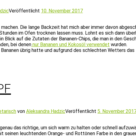
dzic
Veröffentlicht
10. November 2017
u machen. Die lange Backzeit hat mich aber immer davon abgesc
tunden im Ofen trocknen lassen muss. Lohnt es sich dann über
in Blick auf die Zutaten der Bananen-Chips, die man in den Ges
nden, bei denen
nur Bananen und Kokosöl verwendet
wurden.
 Bananen übrig hatte und aufgrund des schlechten Wetters das Ha
PF
etarisch
von
Aleksandra Hadzic
Veröffentlicht
5. November 201
 genau das richtige, um sich warm zu halten oder schnell auf
 mit seinen leuchtenden Orange- und Rottönen Farbe in den grau