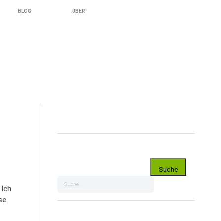
BLOG
ÜBER
 Ich
se