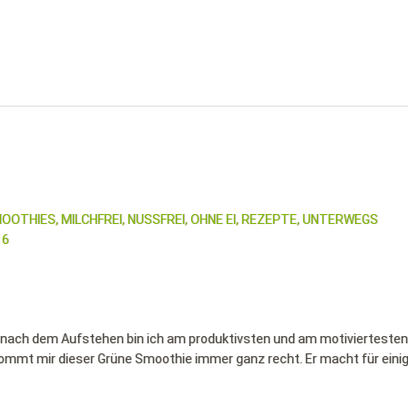
OOTHIES,
MILCHFREI,
NUSSFREI,
OHNE EI,
REZEPTE,
UNTERWEGS
16
urz nach dem Aufstehen bin ich am produktivsten und am motiviertesten
kommt mir dieser Grüne Smoothie immer ganz recht. Er macht für einig