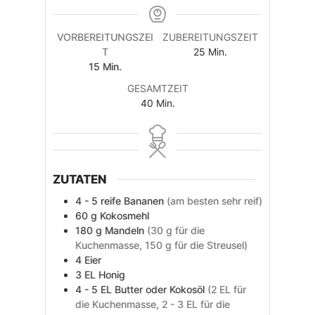
VORBEREITUNGSZEI
ZUBEREITUNGSZEIT
Minuten
T
25
Min.
Minuten
15
Min.
GESAMTZEIT
Minuten
40
Min.
ZUTATEN
4 - 5
reife
Bananen
(am besten sehr reif)
60
g
Kokosmehl
180
g
Mandeln
(30 g für die
Kuchenmasse, 150 g für die Streusel)
4
Eier
3
EL
Honig
4 - 5
EL
Butter oder Kokosöl
(2 EL für
die Kuchenmasse, 2 - 3 EL für die