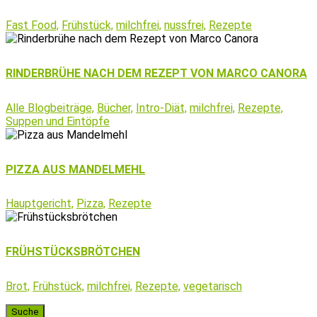
Fast Food,
Frühstück,
milchfrei,
nussfrei,
Rezepte
RINDERBRÜHE NACH DEM REZEPT VON MARCO CANORA
Alle Blogbeiträge,
Bücher,
Intro-Diät,
milchfrei,
Rezepte,
Suppen und Eintöpfe
PIZZA AUS MANDELMEHL
Hauptgericht,
Pizza,
Rezepte
FRÜHSTÜCKSBRÖTCHEN
Brot,
Frühstück,
milchfrei,
Rezepte,
vegetarisch