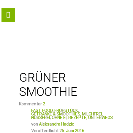
GRÜNER
SMOOTHIE
Kommentar
2
FAST FOOD,
FRÜHSTÜCK,
GETRÄNKE & SMOOTHIES,
MILCHFREI,
NUSSFREI,
OHNE EI,
REZEPTE,
UNTERWEGS
von
Aleksandra Hadzic
Veröffentlicht
25. Juni 2016