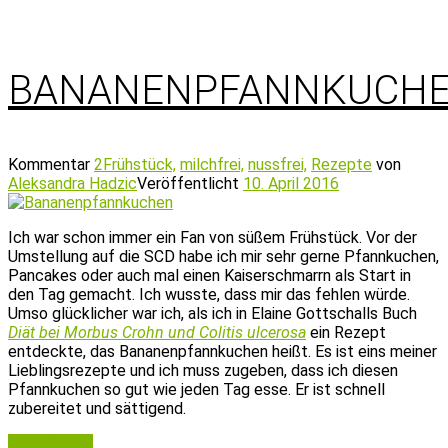
BANANENPFANNKUCH
Kommentar
2
Frühstück,
milchfrei,
nussfrei,
Rezepte
von
Aleksandra Hadzic
Veröffentlicht
10. April 2016
Ich war schon immer ein Fan von süßem Frühstück. Vor der
Umstellung auf die SCD habe ich mir sehr gerne Pfannkuchen,
Pancakes oder auch mal einen Kaiserschmarrn als Start in
den Tag gemacht. Ich wusste, dass mir das fehlen würde.
Umso glücklicher war ich, als ich in Elaine Gottschalls Buch
Diät bei Morbus Crohn und Colitis ulcerosa
ein Rezept
entdeckte, das Bananenpfannkuchen heißt. Es ist eins meiner
Lieblingsrezepte und ich muss zugeben, dass ich diesen
Pfannkuchen so gut wie jeden Tag esse. Er ist schnell
zubereitet und sättigend.
Weiterlesen