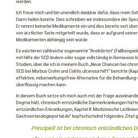
werden.
Ich freue mich und bin unendlich dankbar dafür, dass mein S
Darm heilen konnte. Dies schreiben wir insbesondere der Spezie
Er nimmt keinerlei Medikamente ein und dies bereits seit über
von ärztlicher Seite mitgeteilt wurde, dass er aufgrund seine
Medikamenten abhängig sein würde.
Es existieren zahlreiche sogenannte “Anekdoten” (Fallbeispie
mit Hilfe der SCD lindern oder sogar vollständig in Remissio
Studien, über die ich in meinem Buch „Neue Chancen bei chro
SCD bei Morbus Crohn und Colitis ulcerosa hilft“ berichte (Kapi
effektive, nebenwirkungsfreie Alternative für die Behandlun
überflüssig machen kann.
In diesem Buch setze ich mich auch mit der Frage auseinander
Dogma hält, chronisch-entzündliche Darmerkrankungen hätten n
entzündlichen Erkrankungen, Kapitel 8: Medizinische Leitlinien
Gastroenterologieportal.de” kopfschüttelnd folgendes Zitat g
Prinzipiell ist bei chronisch entzündliche