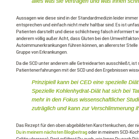
alles was sie vertragen und was ihnen sch
Aussagen wie diese sind in der Standardmedizin leider immer
entsprechen und einfach nicht mehr haltbar sind. Es ist unfa
Patienten darstellt und diese schlichtweg falsch informiert
anderem völlig außer Acht, dass Gluten bei den Umweltfaktor
Autoimmunerkrankungen führen können, an allererster Stelle 
Gruppe von Erkrankungen.
Da die SCD unter anderem alle Getreidearten ausschließt, ist 
Patientenerfahrungen mit der SCD und den Ergebnissen wisse
Prinzipiell kann bei CED eine spezielle Di
Spezielle Kohlenhydrat-Diät hat sich bei T
mehr in den Fokus wissenschaftlicher Studi
zuträglich und kann zur Verschlimmerung i
Das Rezept für den oben abgebildeten Karottenkuchen, der n
Du in meinem nächsten Blogbeitrag
oder in meinem SCD-Kochb