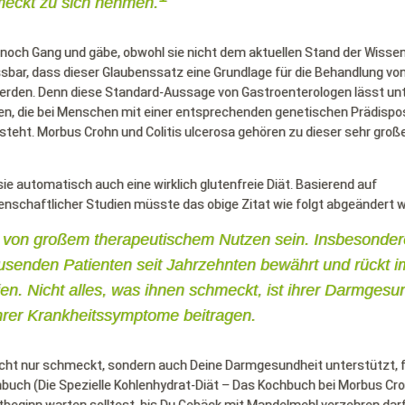
meckt zu sich nehmen.
 noch Gang und gäbe, obwohl sie nicht dem aktuellen Stand der Wisse
ssbar, dass dieser Glaubenssatz eine Grundlage für die Behandlung vo
 werden. Denn diese Standard-Aussage von Gastroenterologen lässt un
en, die bei Menschen mit einer entsprechenden genetischen Prädispos
steht. Morbus Crohn und Colitis ulcerosa gehören zu dieser sehr groß
sie automatisch auch eine wirklich glutenfreie Diät. Basierend auf
nschaftlicher Studien müsste das obige Zitat wie folgt abgeändert 
ät von großem therapeutischem Nutzen sein. Insbesonder
ausenden Patienten seit Jahrzehnten bewährt und rückt 
en. Nicht alles, was ihnen schmeckt, ist ihrer Darmgesu
hrer Krankheitssymptome beitragen.
icht nur schmeckt, sondern auch Deine Darmgesundheit unterstützt, 
uch (Die Spezielle Kohlenhydrat-Diät – Das Kochbuch bei Morbus Cr