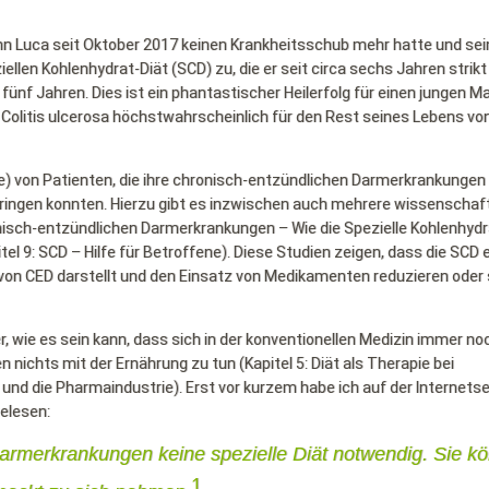
ohn Luca seit Oktober 2017 keinen Krankheitsschub mehr hatte und se
llen Kohlenhydrat-Diät (SCD) zu, die er seit circa sechs Jahren strikt
 fünf Jahren. Dies ist ein phantastischer Heilerfolg für einen jungen 
r Colitis ulcerosa höchstwahrscheinlich für den Rest seines Lebens vo
le) von Patienten, die ihre chronisch-entzündlichen Darmerkrankungen
n bringen konnten. Hierzu gibt es inzwischen auch mehrere wissenschaf
nisch-entzündlichen Darmerkrankungen – Wie die Spezielle Kohlenhydr
tel 9: SCD – Hilfe für Betroffene). Diese Studien zeigen, dass die SCD 
g von CED darstellt und den Einsatz von Medikamenten reduzieren oder
, wie es sein kann, dass sich in der konventionellen Medizin immer no
ichts mit der Ernährung zu tun (Kapitel 5: Diät als Therapie bei
 und die Pharmaindustrie). Erst vor kurzem habe ich auf der Internetse
elesen:
n Darmerkrankungen keine spezielle Diät notwendig. Sie k
1