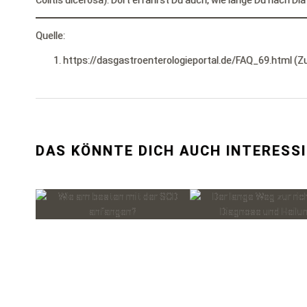
Colitis ulcerosa). Dort erfährst Du auch, wie lange Du nach D
Quelle:
https://dasgastroenterologieportal.de/FAQ_69.html (Z
DAS KÖNNTE DICH AUCH INTERESS