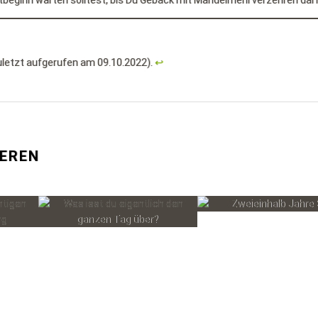
iätbeginn warten solltest, bis Du Gebäck mit Mandelmehl verzehren darf
uletzt aufgerufen am 09.10.2022).
↩︎
IEREN