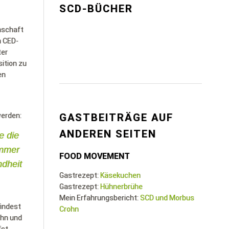
SCD-BÜCHER
nschaft
n CED-
ter
ition zu
en
werden:
GASTBEITRÄGE AUF
ANDEREN SEITEN
e die
immer
FOOD MOVEMENT
ndheit
Gastrezept:
Käsekuchen
Gastrezept:
Hühnerbrühe
Mein Erfahrungsbericht:
SCD und Morbus
findest
Crohn
ohn und