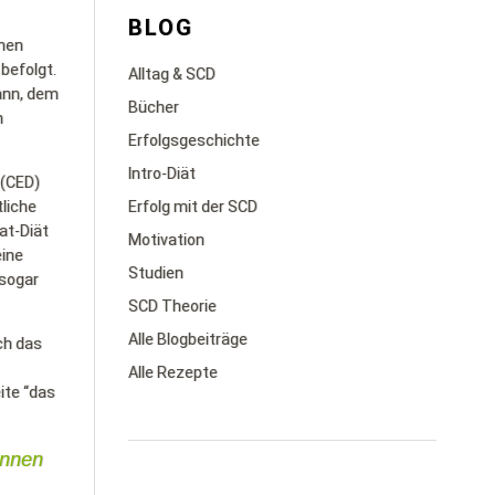
BLOG
inen
 befolgt.
Alltag & SCD
Mann, dem
Bücher
n
Erfolgsgeschichte
Intro-Diät
 (CED)
tliche
Erfolg mit der SCD
at-Diät
Motivation
eine
Studien
 sogar
SCD Theorie
Alle Blogbeiträge
ch das
Alle Rezepte
ite “das
önnen