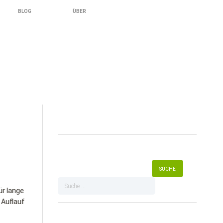
BLOG
ÜBER
ür lange
 Auflauf