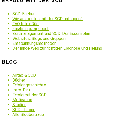
ERFOLG MIT DER SCD
SCD-Bücher
Wie am besten mit der SCD anfangen?
FAQ Intro-Diät
Ernährungstagebuch
Zeitmanagement und SCD: Der Essensplan
Websites, Blogs und Gruppen
Entspannungsmethoden
Der lange Weg zur richtigen Diagnose und Heilung
BLOG
Alltag & SCD
Bücher
Erfolgsgeschichte
Intro-Diät
Erfolg mit der SCD
Motivation
Studien
SCD Theorie
Alle Blogbeiträge