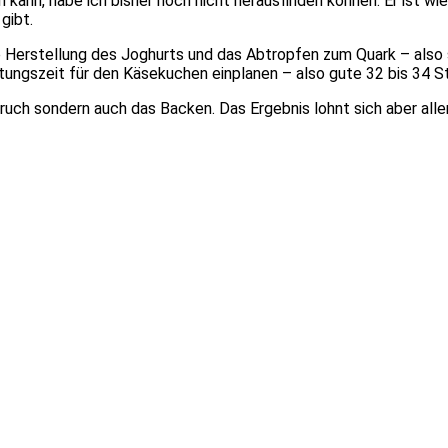
 kann, habe ich bisher noch nicht herausfinden können. Er ist w
gibt.
ie Herstellung des Joghurts und das Abtropfen zum Quark – also
ungszeit für den Käsekuchen einplanen – also gute 32 bis 34 S
ruch sondern auch das Backen. Das Ergebnis lohnt sich aber allem