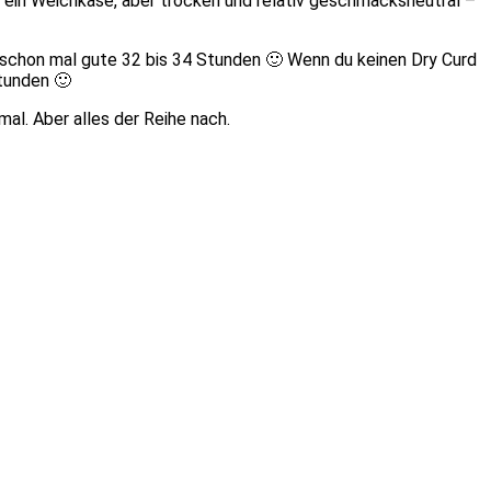
ie ein Weichkäse, aber trocken und relativ geschmacksneutral –
 schon mal gute 32 bis 34 Stunden 🙂 Wenn du keinen Dry Curd
tunden 🙂
al. Aber alles der Reihe nach.