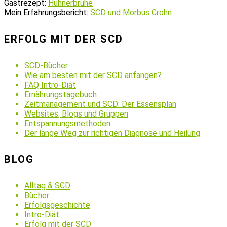
Gastrezept:
Hühnerbrühe
Mein Erfahrungsbericht:
SCD und Morbus Crohn
ERFOLG MIT DER SCD
SCD-Bücher
Wie am besten mit der SCD anfangen?
FAQ Intro-Diät
Ernährungstagebuch
Zeitmanagement und SCD: Der Essensplan
Websites, Blogs und Gruppen
Entspannungsmethoden
Der lange Weg zur richtigen Diagnose und Heilung
BLOG
Alltag & SCD
Bücher
Erfolgsgeschichte
Intro-Diät
Erfolg mit der SCD