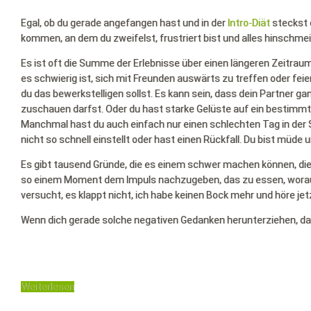
Egal, ob du gerade angefangen hast und in der
Intro-Diät
steckst 
kommen, an dem du zweifelst, frustriert bist und alles hinschm
Es ist oft die Summe der Erlebnisse über einen längeren Zeitrau
es schwierig ist, sich mit Freunden auswärts zu treffen oder feie
du das bewerkstelligen sollst. Es kann sein, dass dein Partner ga
zuschauen darfst. Oder du hast starke Gelüste auf ein bestimmtes
Manchmal hast du auch einfach nur einen schlechten Tag in der Sch
nicht so schnell einstellt oder hast einen Rückfall. Du bist müd
Es gibt tausend Gründe, die es einem schwer machen können, diese 
so einem Moment dem Impuls nachzugeben, das zu essen, worauf 
versucht, es klappt nicht, ich habe keinen Bock mehr und höre jet
Wenn dich gerade solche negativen Gedanken herunterziehen, dann
Weiterlesen