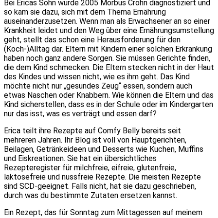
Bei Ericas Sohn wurde 2005 Morbus Crohn diagnostiziert und
so kam sie dazu, sich mit dem Thema Ernährung
auseinanderzusetzen. Wenn man als Erwachsener an so einer
Krankheit leidet und den Weg über eine Ernährungsumstellung
geht, stellt das schon eine Herausforderung für den
(Koch-)Alltag dar. Eltern mit Kindern einer solchen Erkrankung
haben noch ganz andere Sorgen. Sie müssen Gerichte finden,
die dem Kind schmecken. Die Eltern stecken nicht in der Haut
des Kindes und wissen nicht, wie es ihm geht. Das Kind
möchte nicht nur „gesundes Zeug“ essen, sondern auch
etwas Naschen oder Knabbern. Wie können die Eltern und das
Kind sicherstellen, dass es in der Schule oder im Kindergarten
nur das isst, was es verträgt und essen darf?
Erica teilt ihre Rezepte auf Comfy Belly bereits seit
mehreren Jahren. Ihr Blog ist voll von Hauptgerichten,
Beilagen, Getränkeideen und Desserts wie Kuchen, Muffins
und Eiskreationen. Sie hat ein übersichtliches
Rezepteregister für milchfreie, eifreie, glutenfreie,
laktosefreie und nussfreie Rezepte. Die meisten Rezepte
sind SCD-geeignet. Falls nicht, hat sie dazu geschrieben,
durch was du bestimmte Zutaten ersetzen kannst.
Ein Rezept, das für Sonntag zum Mittagessen auf meinem