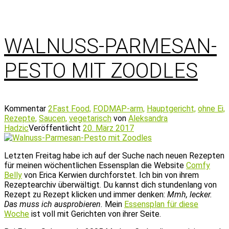
WALNUSS-PARMESAN-
PESTO MIT ZOODLES
Kommentar
2
Fast Food,
FODMAP-arm,
Hauptgericht,
ohne Ei,
Rezepte,
Saucen,
vegetarisch
von
Aleksandra
Hadzic
Veröffentlicht
20. März 2017
Letzten Freitag habe ich auf der Suche nach neuen Rezepten
für meinen wöchentlichen Essensplan die Website
Comfy
Belly
von Erica Kerwien durchforstet. Ich bin von ihrem
Rezeptearchiv überwältigt. Du kannst dich stundenlang von
Rezept zu Rezept klicken und immer denken:
Mmh, lecker.
Das muss ich ausprobieren.
Mein
Essensplan für diese
Woche
ist voll mit Gerichten von ihrer Seite.